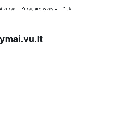
si kursai
Kursų archyvas
DUK
mai.vu.lt