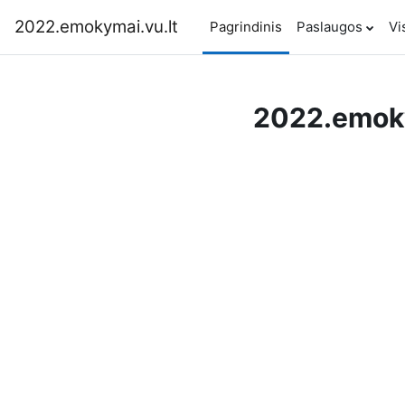
Pereiti į pagrindinį turinį
2022.emokymai.vu.lt
Pagrindinis
Paslaugos
Vi
2022.emoky